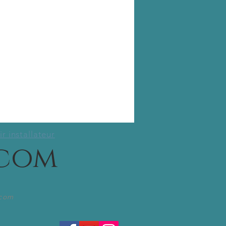
r installateur
.com
.com