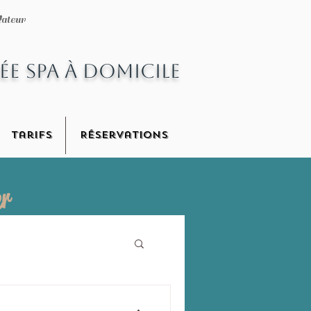
lateur
lateur
rée spa à domicile
ée spa à domicile
Tarifs
Réservations
Tarifs
Réservations
er