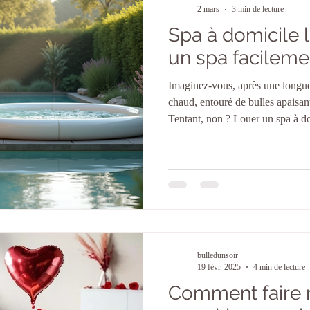
2 mars
3 min de lecture
Spa à domicile 
un spa facileme
Imaginez-vous, après une longue
chaud, entouré de bulles apaisan
Tentant, non ? Louer un spa à do
rapide et accessible. Vous voul
je vous explique tout ! Pourquoi
location ? Vous hésitez encore 
Louer un spa chez soi, c’est pro
intense sans les contraintes d’un
bulledunsoir
19 févr. 2025
4 min de lecture
Comment faire 