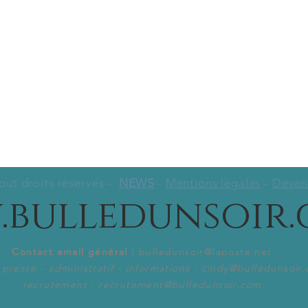
Tout droits réservés -
NEWS
-
Mentions légales
-
Deveni
bulledunsoir
Contact email général :
bulledunsoir@laposte.net
presse - administratif - informations :
cindy@bulledunsoir
recrutement :
recrutement@bulledunsoir.com