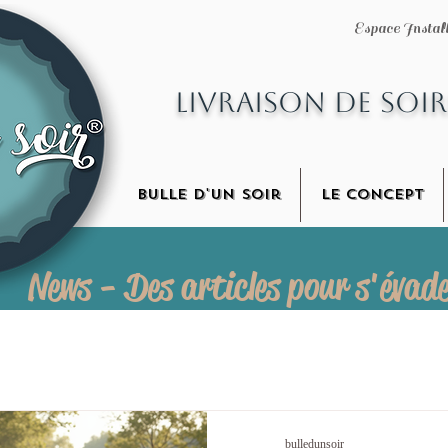
Espace Instal
Espace Instal
Livraison
de soi
Livraison
de soir
Bulle d'un soir
Le Concept
Bulle d'un soir
Le Concept
News - Des articles pour s'évad
bulledunsoir