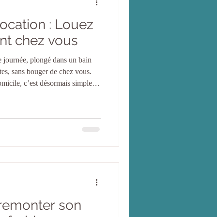
location : Louez
nt chez vous
 journée, plongé dans un bain
tes, sans bouger de chez vous.
micile, c’est désormais simple,
ez savoir comment ? Suivez-moi,
 opter pour un spa à domicile
? Laissez-moi vous convaincre.
fiter d’un moment de détente
 achat. Pas
remonter son