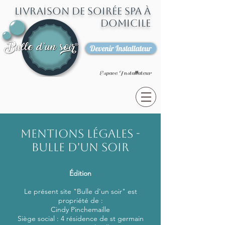
Livraison
de soirée spa à
domicile
Devenir Installateur
Espace Installateur
Mentions légales -
Bulle d'un soir
Édition
Le présent site "Bulle d'un soir" est
propriété de :
Cindy Pinchemaille
Siège social : 4 résidence de st germain