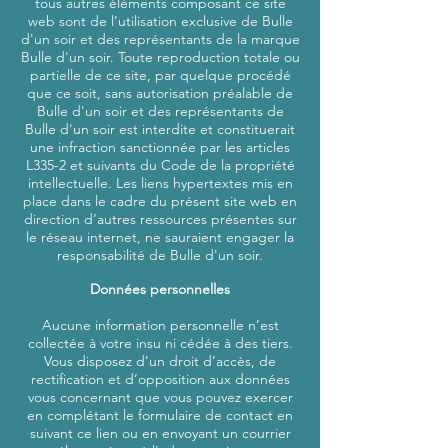
tous autres éléments composant ce site
web sont de l’utilisation exclusive de Bulle
d'un soir et des représentants de la marque
Bulle d'un soir. Toute reproduction totale ou
partielle de ce site, par quelque procédé
que ce soit, sans autorisation préalable de
Bulle d'un soir et des représentants de
Bulle d'un soir est interdite et constituerait
une infraction sanctionnée par les articles
L335-2 et suivants du Code de la propriété
intellectuelle. Les liens hypertextes mis en
place dans le cadre du présent site web en
direction d’autres ressources présentes sur
le réseau internet, ne sauraient engager la
responsabilité de Bulle d'un soir.
Données personnelles
Aucune information personnelle n’est
collectée à votre insu ni cédée à des tiers.
Vous disposez d’un droit d’accès, de
rectification et d’opposition aux données
vous concernant que vous pouvez exercer
en complétant le formulaire de contact en
suivant ce lien ou en envoyant un courrier