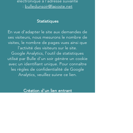
électronique à l’adresse suivante
:
bulledunsoir@laposte.net
Statistiques
En vue d’adapter le site aux demandes de
ses visiteurs, nous mesurons le nombre de
visites, le nombre de pages vues ainsi que
l’activité des visiteurs sur le site.
Google Analytics, l’outil de statistiques
utilisé par Bulle d'un soir génère un cookie
avec un identifiant unique. Pour connaître
les règles de confidentialité de Google
Analytics, veuillez suivre ce lien.
Création d’un lien entrant
Créer un lien vers le
site
http://www.bulledunsoir.com
Bulle d'un soir autorise la mise en place
d’un lien hypertexte pointant vers son
contenu, en respectant les principes
suivants :