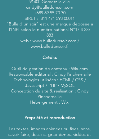
91400 Gometz la ville
cindy@bulledunsoir.com
+689 89 55 70 30
SIRET :
811 471 598 00011
"Bulle d'un soir" est une marque déposée à
l'INPI selon le numéro national N°
17 4 337
883
web :
www.bulledunsoir.com
/
www.bulledunsoir.fr
Crédits
Outil de gestion de contenu : Wix.com
Responsable éditorial : Cindy Pinchemaille
Technologies utilisées : HTML / CSS /
Javascript / PHP / MySQL
Conception du site & réalisation : Cindy
Pinchemaille
Hébergement : Wix
Propriété et reproduction
Les textes, images animées ou fixes, sons,
savoir-faire, dessins, graphismes, vidéos et